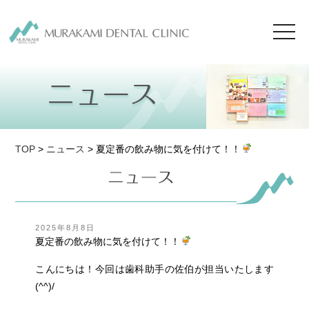
toggl
navig
TOP
>
ニュース
> 夏定番の飲み物に気を付けて！！
投
2025年8月8日
稿
夏定番の飲み物に気を付けて！！
日:
こんにちは！今回は歯科助手の佐伯が担当いたします
(^^)/