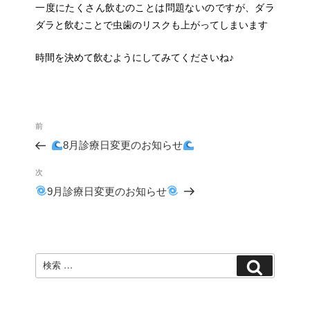
一度にたくさん飲むのことは問題ないのですが、ダラ
ダラと飲むことで虫歯のリスクも上がってしまいます
時間を決めて飲むようにしてみてくださいね♪
投
過
前
稿
去
ナ
8月診療日変更のお知らせ
の
ビ
投
ゲ
次
次
稿
ー
の
9月診療日変更のお知らせ
シ
投
ョ
稿
ン
検
検
索:
索