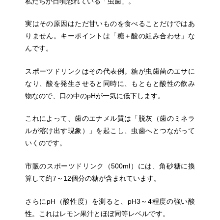
私たちが日頃恐れている「虫歯」。
実はその原因はただ甘いものを食べることだけではあ
りません。キーポイントは「糖＋酸の組み合わせ」な
んです。
スポーツドリンクはその代表例。糖が虫歯菌のエサに
なり、酸を発生させると同時に、もともと酸性の飲み
物なので、口の中のpHが一気に低下します。
これによって、歯のエナメル質は「脱灰（歯のミネラ
ルが溶け出す現象）」を起こし、虫歯へとつながって
いくのです。
市販のスポーツドリンク（500ml）には、角砂糖に換
算して約7～12個分の糖が含まれています。
さらにpH（酸性度）を測ると、pH3～4程度の強い酸
性。これはレモン果汁とほぼ同等レベルです。