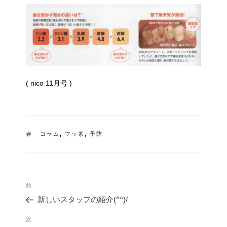
( nico 11月号 )
タ
コラム
,
フッ素
,
予防
グ
投
過
前
稿
去
ナ
新しいスタッフの紹介(^^)/
の
ビ
投
ゲ
次
次
稿