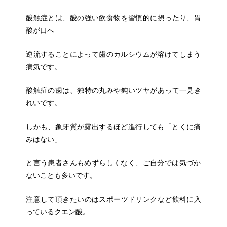
酸触症とは、酸の強い飲食物を習慣的に摂ったり、胃
酸が口へ
逆流
することによって歯のカルシウムが溶けてしまう
病気です。
酸触症の歯は、独特の丸みや鈍いツヤがあって一見き
れいです。
し
かも、象牙質が露出するほど進行しても「とくに痛
みはない」
と言
う患者さんもめずらしくなく、ご自分では気づか
ないことも多いで
す。
注意して頂きたいのはスポーツドリンクなど飲料に入
っているクエ
ン酸。