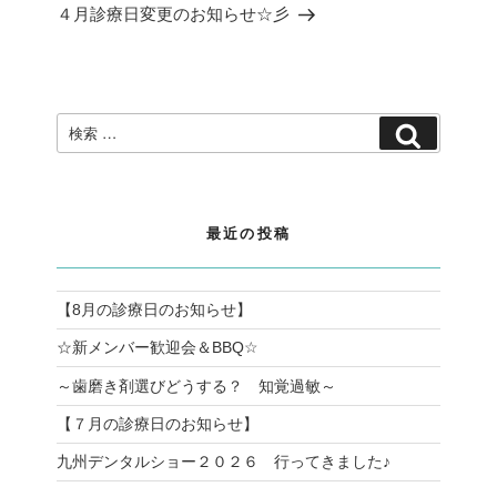
ー
の
４月診療日変更のお知らせ☆彡
シ
投
ョ
稿
ン
検
検
索:
索
最近の投稿
【8月の診療日のお知らせ】
☆新メンバー歓迎会＆BBQ☆
～歯磨き剤選びどうする？ 知覚過敏～
【７月の診療日のお知らせ】
九州デンタルショー２０２６ 行ってきました♪