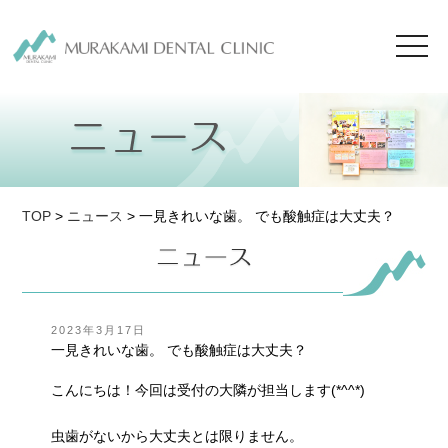
toggl
navig
TOP
>
ニュース
> 一見きれいな歯。 でも酸触症は大丈夫？
投
2023年3月17日
稿
一見きれいな歯。 でも酸触症は大丈夫？
日:
こんにちは！今回は受付の大隣が担当します(*^^*)
虫歯がないから大丈夫とは限りません。