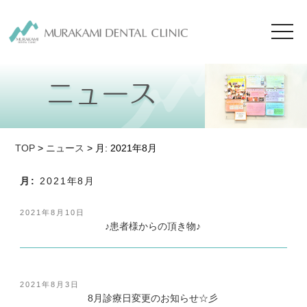
toggl
navig
TOP
>
ニュース
> 月:
2021年8月
月:
2021年8月
投
2021年8月10日
稿
♪患者様からの頂き物♪
日:
投
2021年8月3日
稿
8月診療日変更のお知らせ☆彡
日: