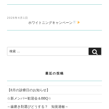
投
2026年4月1日
稿
ホワイトニングキャンペーン
日:
検
検
索:
索
最近の投稿
【8月の診療日のお知らせ】
☆新メンバー歓迎会＆BBQ☆
～歯磨き剤選びどうする？ 知覚過敏～