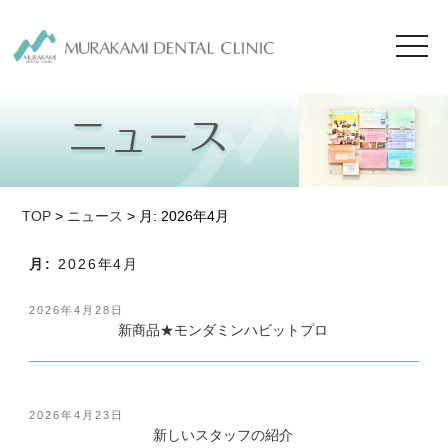
toggl
navig
TOP
>
ニュース
> 月:
2026年4月
月:
2026年4月
投
2026年4月28日
稿
新商品★モンダミンハビットプロ
日:
投
2026年4月23日
稿
新しいスタッフの紹介
日: