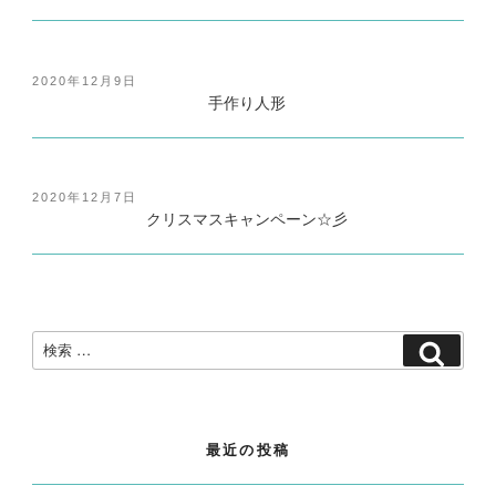
投
2020年12月9日
稿
手作り人形
日:
投
2020年12月7日
稿
クリスマスキャンペーン☆彡
日:
検
検
索:
索
最近の投稿