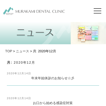
toggl
navig
TOP
>
ニュース
> 月:
2020年12月
月:
2020年12月
投
2020年12月14日
稿
年末年始休診のお知らせ☆彡
日:
投
2020年12月14日
稿
お口から始める感染症対策
日: