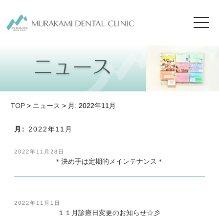
toggl
navig
TOP
>
ニュース
> 月:
2022年11月
月:
2022年11月
投
2022年11月28日
稿
＊決め手は定期的メインテナンス＊
日:
投
2022年11月1日
稿
１１月診療日変更のお知らせ☆彡
日: