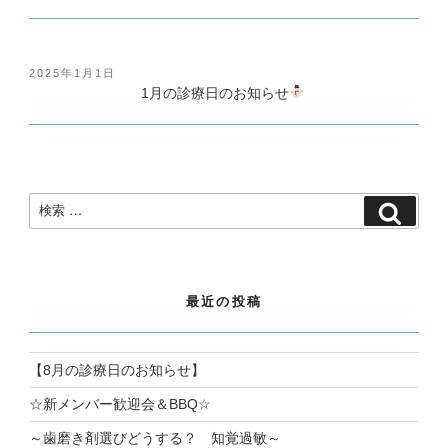
投
2025年1月1日
稿
1月の診療日のお知らせ
日:
検
検
索:
索
最近の投稿
【8月の診療日のお知らせ】
☆新メンバー歓迎会＆BBQ☆
～歯磨き剤選びどうする？ 知覚過敏～