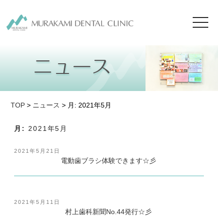
toggl
navig
TOP
>
ニュース
> 月:
2021年5月
月:
2021年5月
投
2021年5月21日
稿
電動歯ブラシ体験できます☆彡
日:
投
2021年5月11日
稿
村上歯科新聞No.44発行☆彡
日: