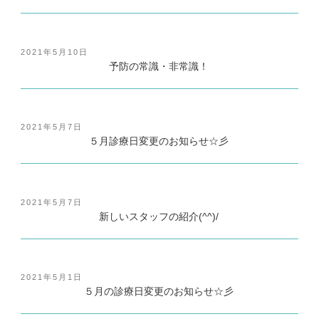
投
2021年5月10日
稿
予防の常識・非常識！
日:
投
2021年5月7日
稿
５月診療日変更のお知らせ☆彡
日:
投
2021年5月7日
稿
新しいスタッフの紹介(^^)/
日:
投
2021年5月1日
稿
５月の診療日変更のお知らせ☆彡
日: