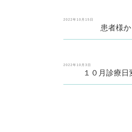
投
2022年10月15日
稿
患者様か
日:
投
2022年10月3日
稿
１０月診療日
日: