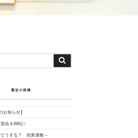
検
索
最近の投稿
のお知らせ】
迎会＆BBQ☆
びどうする？ 知覚過敏～