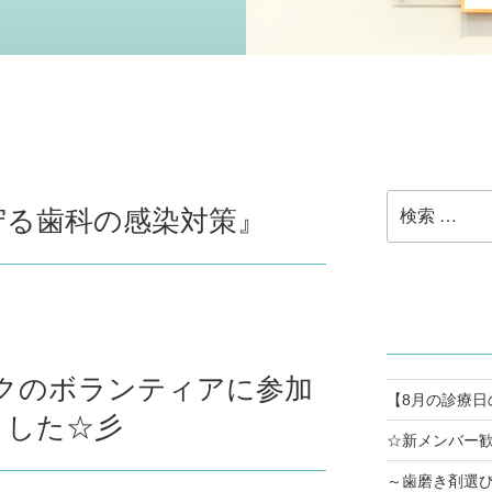
検
守る歯科の感染対策』
索:
クのボランティアに参加
【8月の診療日
ました☆彡
☆新メンバー歓
～歯磨き剤選