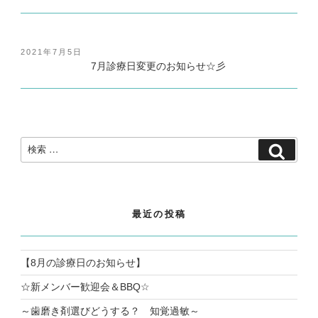
投
2021年7月5日
稿
7月診療日変更のお知らせ☆彡
日:
検
検
索:
索
最近の投稿
【8月の診療日のお知らせ】
☆新メンバー歓迎会＆BBQ☆
～歯磨き剤選びどうする？ 知覚過敏～