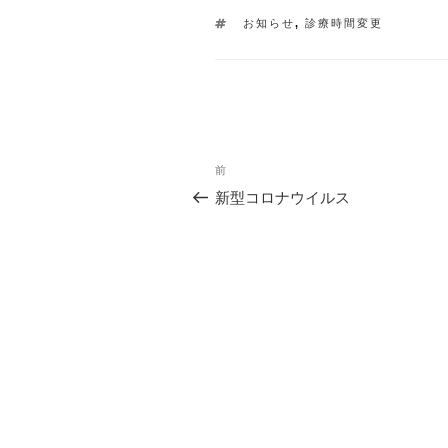
タ
お知らせ
,
診療時間変更
グ
投
過
前
去
稿
新型コロナウイルス
の
ナ
投
稿
ビ
ゲ
ー
シ
ョ
ン