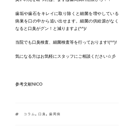
歯垢や歯石をキレイに取り除くと細菌を増やしている
病巣を口の中から追い出せます。細菌の供給源がなく
なると口臭がグン！と減りますよ(^^)/
当院でも口臭検査、細菌検査等を行っております!(^^)!
気になる方はお気軽にスタッフにご相談ください☆彡
参考文献NICO
タ
コラム
,
口臭
,
歯周病
グ