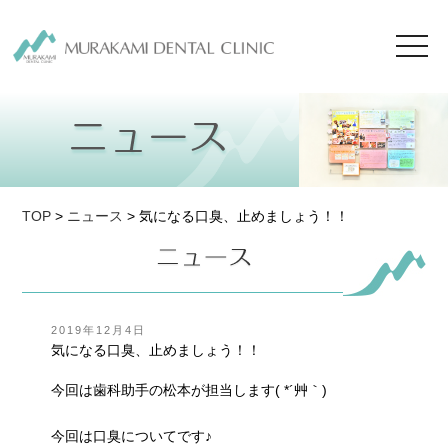
toggl
navig
TOP
>
ニュース
> 気になる口臭、止めましょう！！
投
2019年12月4日
稿
気になる口臭、止めましょう！！
日:
今回は歯科助手の松本が担当します( *´艸｀)
今回は口臭についてです♪