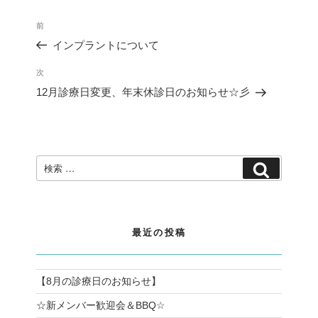
投
過
前
稿
去
ナ
インプラントについて
の
ビ
投
ゲ
次
次
稿
ー
の
12月診療日変更、年末休診日のお知らせ☆彡
シ
投
ョ
稿
ン
検
検
索:
索
最近の投稿
【8月の診療日のお知らせ】
☆新メンバー歓迎会＆BBQ☆