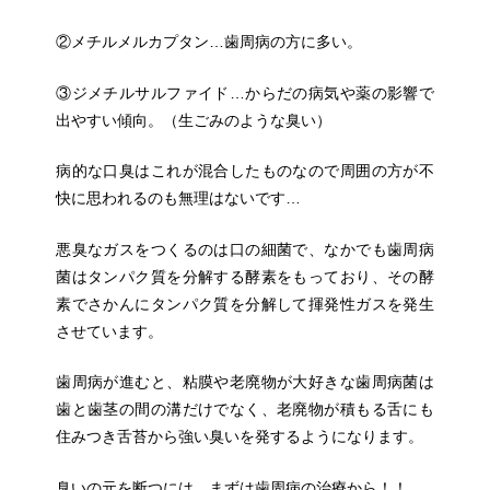
②メチルメルカプタン…歯周病の方に多い。
③ジメチルサルファイド…からだの病気や薬の影響で
出やすい傾向。（生ごみのような臭い）
病的な口臭はこれが混合したものなので周囲の方が不
快に思われるのも無理はないです…
悪臭なガスをつくるのは口の細菌で、なかでも歯周病
菌はタンパク質を分解する酵素をもっており、その酵
素でさかんにタンパク質を分解して揮発性ガスを発生
させています。
歯周病が進むと、粘膜や老廃物が大好きな歯周病菌は
歯と歯茎の間の溝だけでなく、老廃物が積もる舌にも
住みつき舌苔から強い臭いを発するようになります。
臭いの元を断つには、まずは歯周病の治療から！！