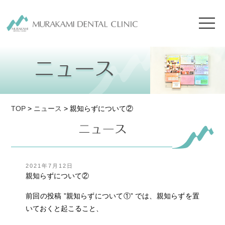
toggl
navig
TOP
>
ニュース
> 親知らずについて②
投
2021年7月12日
稿
親知らずについて②
日:
前回の投稿 ”親知らずについて①” では、親知らずを置
いておくと起こること、