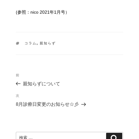
(参照：nico 2021年1月号）
タ
コラム
,
親知らず
グ
投
過
前
稿
去
ナ
親知らずについて
の
ビ
投
ゲ
次
次
稿
ー
の
8月診療日変更のお知らせ☆彡
シ
投
ョ
稿
ン
検
検