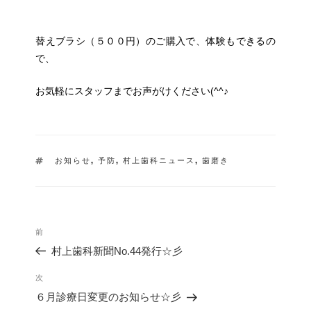
替えブラシ（５００円）のご購入で、体験もできるの
で、
お気軽にスタッフまでお声がけください(^^♪
タ
お知らせ
,
予防
,
村上歯科ニュース
,
歯磨き
グ
投
過
前
稿
去
ナ
村上歯科新聞No.44発行☆彡
の
ビ
投
ゲ
次
次
稿
ー
の
６月診療日変更のお知らせ☆彡
シ
投