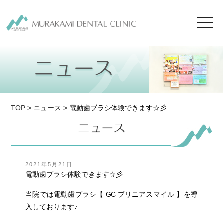
toggl
navig
TOP
>
ニュース
> 電動歯ブラシ体験できます☆彡
投
2021年5月21日
稿
電動歯ブラシ体験できます☆彡
日:
当院では電動歯ブラシ【 GC プリニアスマイル 】を導
入しております♪