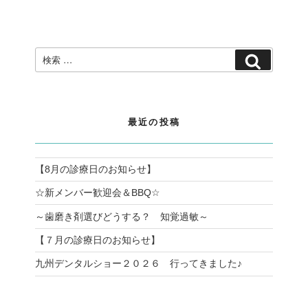
ョ
稿
ン
検
検
索:
索
最近の投稿
【8月の診療日のお知らせ】
☆新メンバー歓迎会＆BBQ☆
～歯磨き剤選びどうする？ 知覚過敏～
【７月の診療日のお知らせ】
九州デンタルショー２０２６ 行ってきました♪