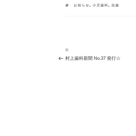
タ
お知らせ
,
小児歯科
,
虫歯
グ
投
過
前
去
稿
村上歯科新聞 No.37 発行☆
の
ナ
投
稿
ビ
ゲ
ー
シ
ョ
ン