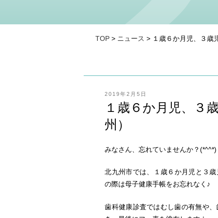
TOP
>
ニュース
> １歳６か月児、３歳
投
2019年2月5日
稿
１歳６か月児、３
日:
州）
みなさん、忘れていませんか？(*^^*)
北九州市では、１歳６か月児と３歳児
の際は母子健康手帳をお忘れなく♪
歯科健康診査ではむし歯の有無や、