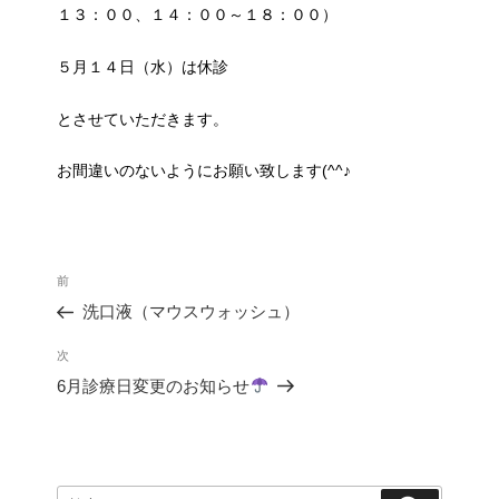
１３：００、１４：００～１８：００）
５月１４日（水）は休診
とさせていただきます。
お間違いのないようにお願い致します(^^♪
投
過
前
稿
去
ナ
洗口液（マウスウォッシュ）
の
ビ
投
ゲ
次
次
稿
ー
の
6月診療日変更のお知らせ
シ
投
ョ
稿
ン
検