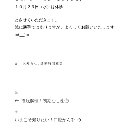
１０月２３日（水）は休診
とさせていただきます。
誠に勝手ではありますが、よろしくお願いいたします
m(__)m
タ
お知らせ
,
診療時間変更
グ
投
過
前
稿
去
ナ
徹底解剖！初期むし歯②
の
ビ
投
ゲ
次
次
稿
ー
の
いまこそ知りたい！口腔がん➀
シ
投
ョ
稿