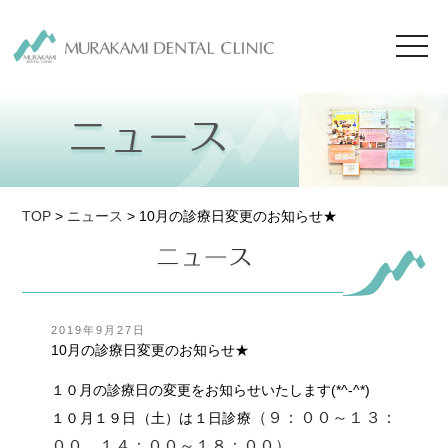
toggl
navig
TOP
>
ニュース
> 10月の診療日変更のお知らせ★
投
2019年9月27日
稿
10月の診療日変更のお知らせ★
日:
１０月の診療日の変更をお知らせいたします(*^-^*)
（９：００～１３：
１０月１９日（土）は１日診療
００、１４：００～１８：００）