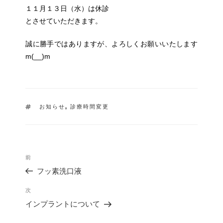
１１月１３日（水）は休診
とさせていただきます。
誠に勝手ではありますが、よろしくお願いいたします
m(__)m
タ
お知らせ
,
診療時間変更
グ
投
過
前
稿
去
ナ
フッ素洗口液
の
ビ
投
ゲ
次
次
稿
ー
の
インプラントについて
シ
投
ョ
稿