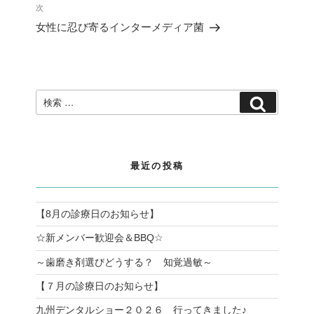
投
ゲ
次
次
稿
ー
の
女性に忍び寄るインターメディア菌
シ
投
ョ
稿
ン
検
検
索:
索
最近の投稿
【8月の診療日のお知らせ】
☆新メンバー歓迎会＆BBQ☆
～歯磨き剤選びどうする？ 知覚過敏～
【７月の診療日のお知らせ】
九州デンタルショー２０２６ 行ってきました♪