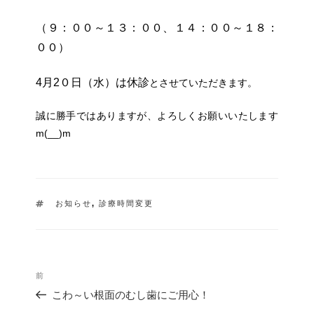
（９：００～１３：００、１４：００～１８：
００）
4月2０日（水）は
休診
とさせていただきます。
誠に勝手ではありますが、よろしくお願いいたします
m(__)m
タ
お知らせ
,
診療時間変更
グ
投
過
前
稿
去
ナ
こわ～い根面のむし歯にご用心！
の
ビ