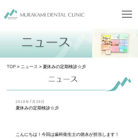
toggl
navig
TOP
>
ニュース
> 夏休みの定期検診☆彡
投
2018年7月28日
稿
夏休みの定期検診☆彡
日:
こんにちは！今回は歯科衛生士の徳永が担当します！