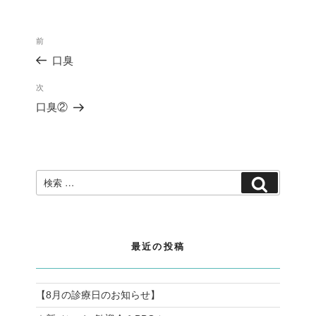
投
過
前
稿
去
ナ
口臭
の
ビ
投
ゲ
次
次
稿
ー
の
口臭②
シ
投
ョ
稿
ン
検
検
索:
索
最近の投稿
【8月の診療日のお知らせ】