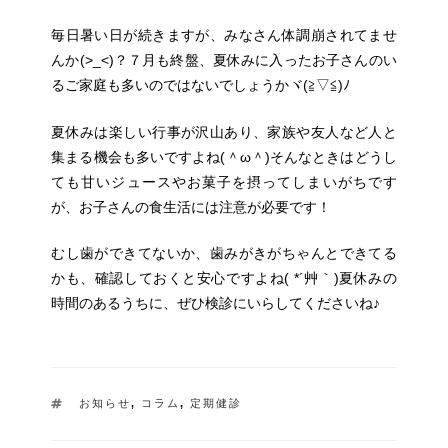
毎日暑い日が続きますが、みなさん体調崩されてませ
んか(>_<)？７月も終盤、夏休みに入ったお子さんのい
るご家庭も多いのではないでしょうかヾ(≧▽≦)ﾉ
夏休みは楽しい行事が沢山あり、家族や友人など人と
集まる機会も多いですよね(＾ω＾)そんなときはどうし
ても甘いジュースやお菓子を摂ってしまいがちです
が、お子さんの食生活には注意が必要です！
むし歯ができてないか、歯みがきがちゃんとできてる
かも、確認しておくと安心ですよね( *´艸｀)夏休みの
時間のあるうちに、ぜひ検診にいらしてくださいね♪
タ
お知らせ
,
コラム
,
定期健診
グ