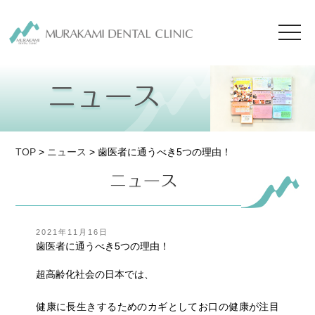
toggl
navig
TOP
>
ニュース
> 歯医者に通うべき5つの理由！
投
2021年11月16日
稿
歯医者に通うべき5つの理由！
日:
超高齢化社会の日本では、
健康に長生きするためのカギとしてお口の健康が注目