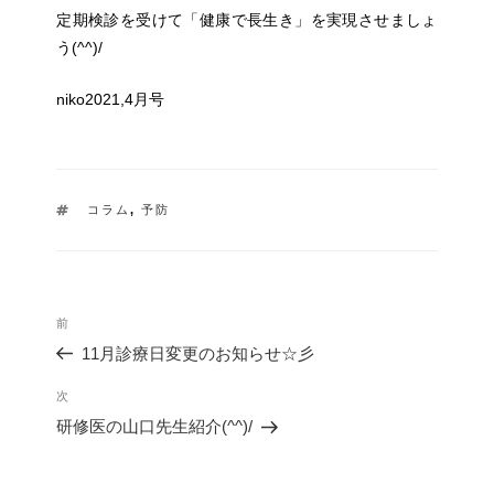
定期検診を受けて「健康で長生き」を実現
させましょ
う(^^)/
niko2021,4月号
タ
コラム
,
予防
グ
投
過
前
稿
去
ナ
11月診療日変更のお知らせ☆彡
の
ビ
投
ゲ
次
次
稿
ー
の
研修医の山口先生紹介(^^)/
シ
投
ョ
稿
ン