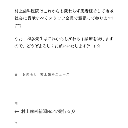
村上歯科医院はこれからも変わらず患者様そして地域
社会に貢献すべくスタッフ全員で頑張って参ります!
(^^)!
なお、和彦先生はこれからも変わらず診療を続けます
ので、どうぞよろしくお願いいたします(^_-)-☆
タ
お知らせ
,
村上歯科ニュース
グ
投
過
前
稿
去
ナ
村上歯科新聞No.47発行☆彡
の
ビ
投
ゲ
次
次
稿
ー