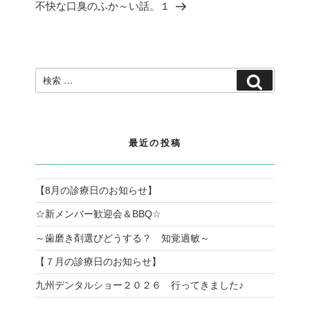
の
不快な口臭のふか～い話。１
シ
投
ョ
稿
ン
検
検
索:
索
最近の投稿
【8月の診療日のお知らせ】
☆新メンバー歓迎会＆BBQ☆
～歯磨き剤選びどうする？ 知覚過敏～
【７月の診療日のお知らせ】
九州デンタルショー２０２６ 行ってきました♪