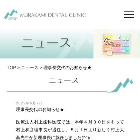
toggl
navig
TOP
>
ニュース
> 理事長交代のお知らせ★
投
2022年5月7日
稿
理事長交代のお知らせ★
日:
医療法人村上歯科医院では、本年４月３０日をもって
村上和彦理事長が退任し、５月１日より新しく村上大
基先生が新理事長に就任しました(^^)/