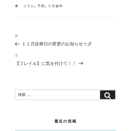
タ
コラム
,
予防
,
小児歯科
グ
投
過
前
稿
去
ナ
１１月診療日の変更のお知らせ☆彡
の
ビ
投
ゲ
次
次
稿
ー
の
【フレイル】に気を付けて！！
シ
投
ョ
稿
ン
検
検
索:
索
最近の投稿