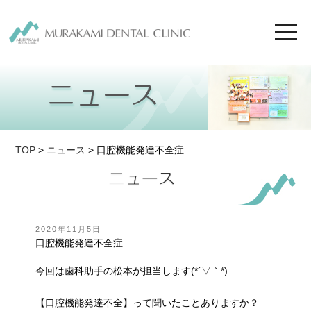
toggl
navig
TOP
>
ニュース
> 口腔機能発達不全症
投
2020年11月5日
稿
口腔機能発達不全症
日:
今回は歯科助手の松本が担当します(*´▽｀*)
【口腔機能発達不全】って聞いたことありますか？